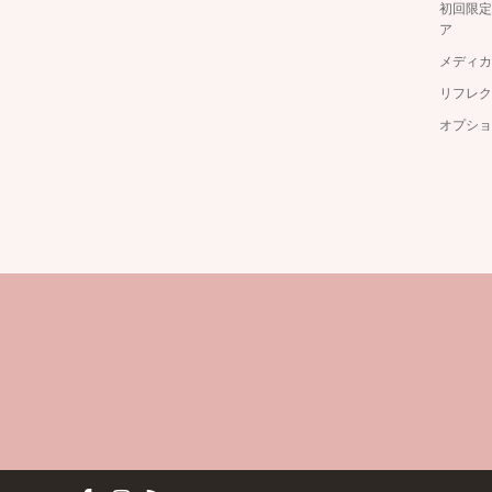
初回限定
ア
メディカ
リフレク
オプショ
ok
tagram
RSS