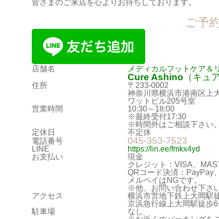
皆さまのご来店を心よりお待ちしております。
ご予
店舗名
メディカルフットケア＆
Cure Ashino
（キュ
住所
〒233-0002
神奈川県横浜市港南区上大岡
ワットビル205号室
営業時間
10:30～18:00
※最終受付17:30
※時間外はご相談下さい
定休日
不定休
045-353-7523
電話番号
LINE
https://lin.ee/fmkx4yd
お支払い
現金
クレジット：VISA、MA
QRコード決済：PayPay、d
メルペイはNGです。
※他、お問い合わせ下さ
アクセス
横浜市営地下鉄上大岡駅徒
京浜急行線上大岡駅徒歩6
駐車場
なし