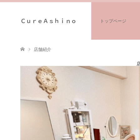
ＣｕｒｅＡｓｈｉｎｏ
トップページ
店舗紹介