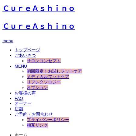
ＣｕｒｅＡｓｈｉｎｏ
ＣｕｒｅＡｓｈｉｎｏ
menu
トップページ
ごあいさつ
サロンコンセプト
MENU
初回限定！お試しフットケア
メディカルフットケア
リフレクソロジー
オプション
お客様の声
FAQ
オーナー
店舗
ご予約・お問合わせ
プライバシーポリシー
相互リンク
ホーム