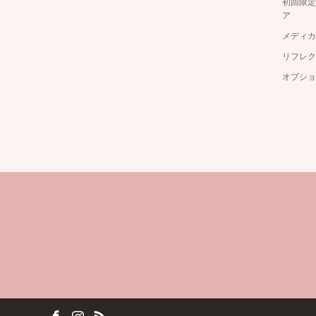
初回限定
ア
メディカ
リフレク
オプショ
ok
tagram
RSS